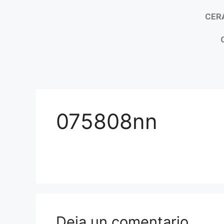
CER
075808nn
Deja un comentario