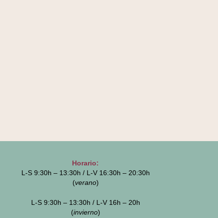
Horario:
L-S 9:30h – 13:30h / L-V 16:30h – 20:30h
(
verano
)
L-S 9:30h – 13:30h / L-V 16h – 20h
(
invierno
)