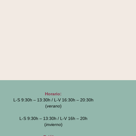
Horario:
L-S 9:30h – 13:30h / L-V 16:30h – 20:30h
(
verano
)
L-S 9:30h – 13:30h / L-V 16h – 20h
(
invierno
)