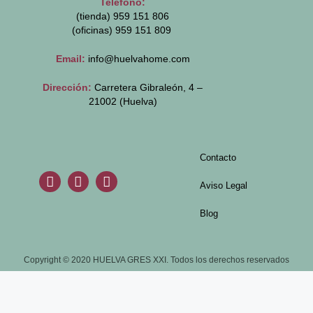
Teléfono:
(tienda) 959 151 806
(oficinas)
959 151 809
Email:
info@huelvahome.com
Dirección:
Carretera Gibraleón, 4 –
21002 (Huelva)
Contacto
Aviso Legal
Blog
Copyright © 2020 HUELVA GRES XXI. Todos los derechos reservados