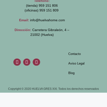
Teléfono:
(tienda) 959 151 806
(oficinas)
959 151 809
Email:
info@huelvahome.com
Dirección:
Carretera Gibraleón, 4 –
21002 (Huelva)
Contacto
Aviso Legal
Blog
Copyright © 2020 HUELVA GRES XXI. Todos los derechos reservados