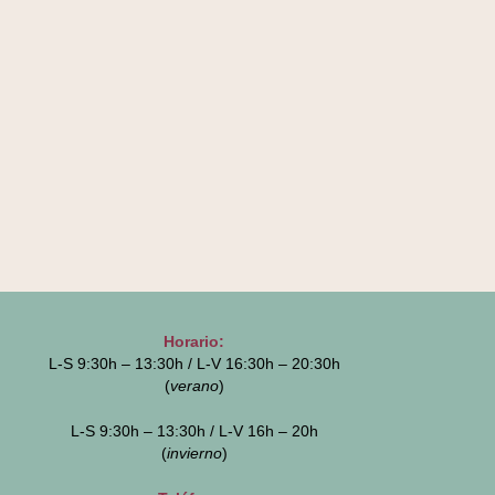
Horario:
L-S 9:30h – 13:30h / L-V 16:30h – 20:30h
(
verano
)
L-S 9:30h – 13:30h / L-V 16h – 20h
(
invierno
)