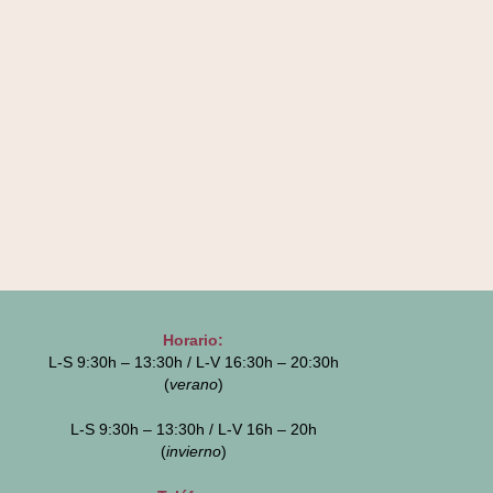
Horario:
L-S 9:30h – 13:30h / L-V 16:30h – 20:30h
(
verano
)
L-S 9:30h – 13:30h / L-V 16h – 20h
(
invierno
)