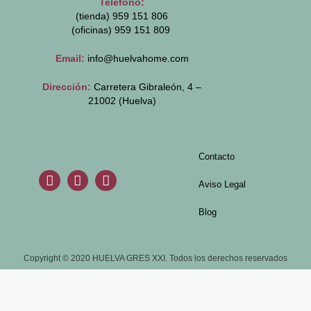
Teléfono:
(tienda) 959 151 806
(oficinas)
959 151 809
Email:
info@huelvahome.com
Dirección:
Carretera Gibraleón, 4 –
21002 (Huelva)
Contacto
Aviso Legal
Blog
Copyright © 2020 HUELVA GRES XXI. Todos los derechos reservados