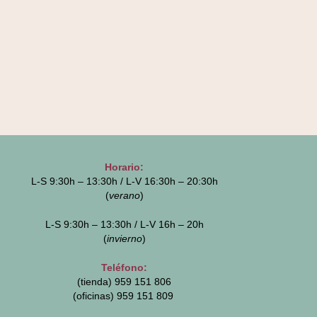
Horario:
L-S 9:30h – 13:30h / L-V 16:30h – 20:30h
(
verano
)
L-S 9:30h – 13:30h / L-V 16h – 20h
(
invierno
)
Teléfono:
(tienda) 959 151 806
(oficinas)
959 151 809