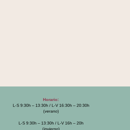
Horario:
L-S 9:30h – 13:30h / L-V 16:30h – 20:30h
(
verano
)
L-S 9:30h – 13:30h / L-V 16h – 20h
(
invierno
)