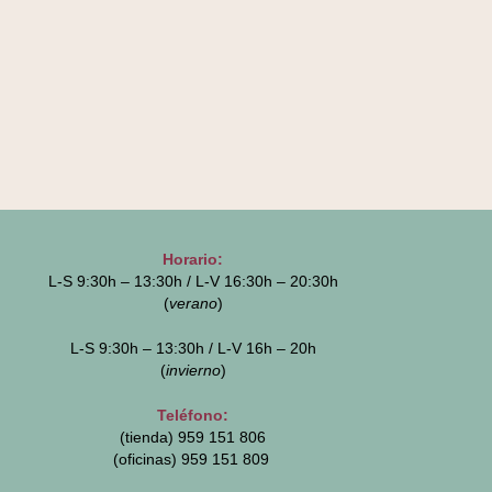
Horario:
L-S 9:30h – 13:30h / L-V 16:30h – 20:30h
(
verano
)
L-S 9:30h – 13:30h / L-V 16h – 20h
(
invierno
)
Teléfono:
(tienda) 959 151 806
(oficinas)
959 151 809