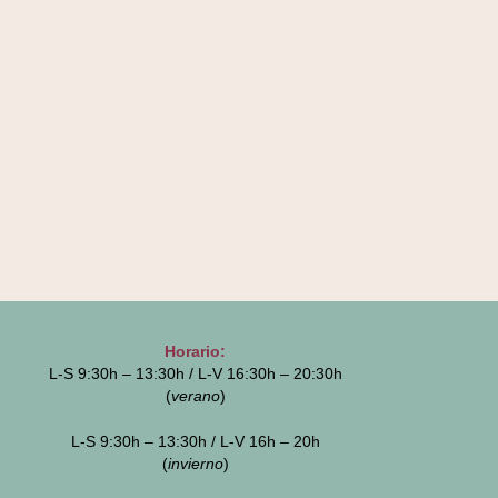
Horario:
L-S 9:30h – 13:30h / L-V 16:30h – 20:30h
(
verano
)
L-S 9:30h – 13:30h / L-V 16h – 20h
(
invierno
)