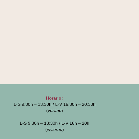
Horario:
L-S 9:30h – 13:30h / L-V 16:30h – 20:30h
(
verano
)
L-S 9:30h – 13:30h / L-V 16h – 20h
(
invierno
)