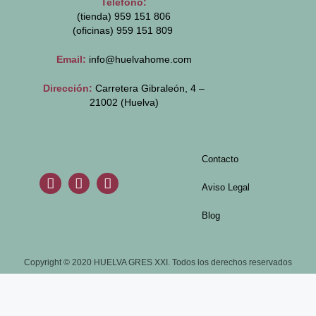
Teléfono:
(tienda) 959 151 806
(oficinas)
959 151 809
Email:
info@huelvahome.com
Dirección:
Carretera Gibraleón, 4 –
21002 (Huelva)
Contacto
Aviso Legal
Blog
Copyright © 2020 HUELVA GRES XXI. Todos los derechos reservados