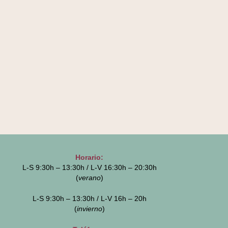
Horario:
L-S 9:30h – 13:30h / L-V 16:30h – 20:30h
(
verano
)
L-S 9:30h – 13:30h / L-V 16h – 20h
(
invierno
)