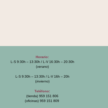
Horario:
L-S 9:30h – 13:30h / L-V 16:30h – 20:30h
(
verano
)
L-S 9:30h – 13:30h / L-V 16h – 20h
(
invierno
)
Teléfono:
(tienda) 959 151 806
(oficinas)
959 151 809