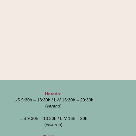
Horario:
L-S 9:30h – 13:30h / L-V 16:30h – 20:30h
(
verano
)
L-S 9:30h – 13:30h / L-V 16h – 20h
(
invierno
)