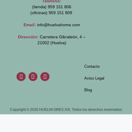
Teléfono:
(tienda) 959 151 806
(oficinas)
959 151 809
Email:
info@huelvahome.com
Dirección:
Carretera Gibraleón, 4 –
21002 (Huelva)
Contacto
Aviso Legal
Blog
Copyright © 2020 HUELVA GRES XXI. Todos los derechos reservados