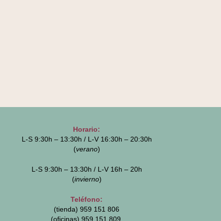
Horario:
L-S 9:30h – 13:30h / L-V 16:30h – 20:30h
(
verano
)
L-S 9:30h – 13:30h / L-V 16h – 20h
(
invierno
)
Teléfono:
(tienda) 959 151 806
(oficinas)
959 151 809