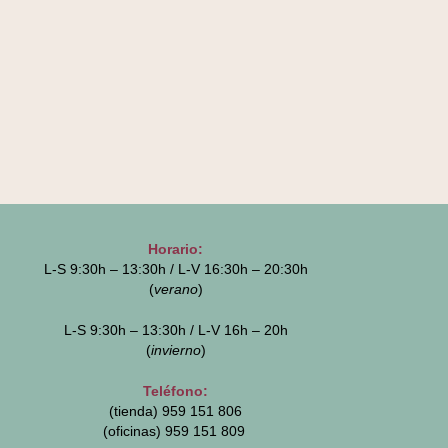
Horario:
L-S 9:30h – 13:30h / L-V 16:30h – 20:30h
(
verano
)
L-S 9:30h – 13:30h / L-V 16h – 20h
(
invierno
)
Teléfono:
(tienda) 959 151 806
(oficinas)
959 151 809