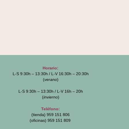
Horario:
L-S 9:30h – 13:30h / L-V 16:30h – 20:30h
(
verano
)
L-S 9:30h – 13:30h / L-V 16h – 20h
(
invierno
)
Teléfono:
(tienda) 959 151 806
(oficinas)
959 151 809