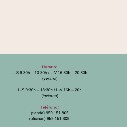
Horario:
L-S 9:30h – 13:30h / L-V 16:30h – 20:30h
(
verano
)
L-S 9:30h – 13:30h / L-V 16h – 20h
(
invierno
)
Teléfono:
(tienda) 959 151 806
(oficinas)
959 151 809