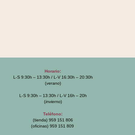
Horario:
L-S 9:30h – 13:30h / L-V 16:30h – 20:30h
(
verano
)
L-S 9:30h – 13:30h / L-V 16h – 20h
(
invierno
)
Teléfono:
(tienda) 959 151 806
(oficinas)
959 151 809