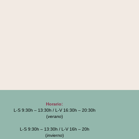
Horario:
L-S 9:30h – 13:30h / L-V 16:30h – 20:30h
(
verano
)
L-S 9:30h – 13:30h / L-V 16h – 20h
(
invierno
)