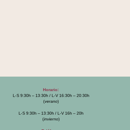
Horario:
L-S 9:30h – 13:30h / L-V 16:30h – 20:30h
(
verano
)
L-S 9:30h – 13:30h / L-V 16h – 20h
(
invierno
)