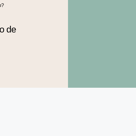
o?
to de