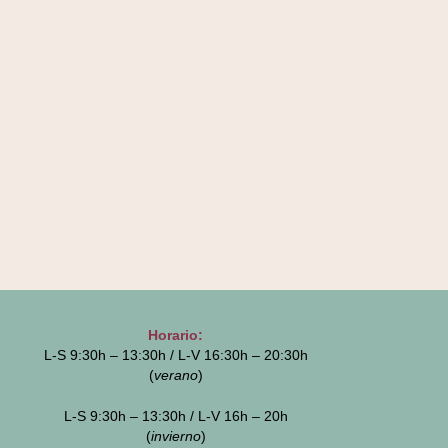
Horario:
L-S 9:30h – 13:30h / L-V 16:30h – 20:30h
(
verano
)
L-S 9:30h – 13:30h / L-V 16h – 20h
(
invierno
)