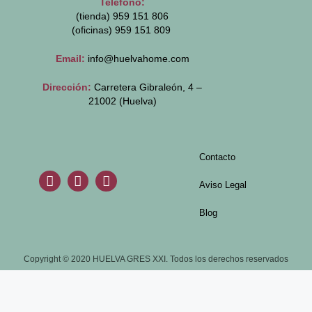
Teléfono:
(tienda) 959 151 806
(oficinas)
959 151 809
Email:
info@huelvahome.com
Dirección:
Carretera Gibraleón, 4 –
21002 (Huelva)
Contacto
Aviso Legal
Blog
Copyright © 2020 HUELVA GRES XXI. Todos los derechos reservados