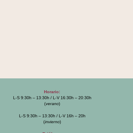
Horario:
L-S 9:30h – 13:30h / L-V 16:30h – 20:30h
(
verano
)
L-S 9:30h – 13:30h / L-V 16h – 20h
(
invierno
)