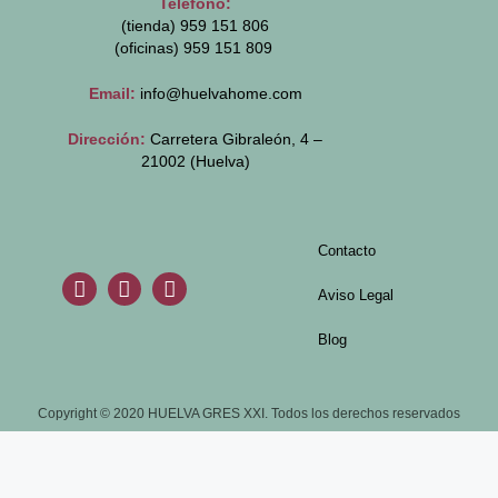
Teléfono:
(tienda) 959 151 806
(oficinas)
959 151 809
Email:
info@huelvahome.com
Dirección:
Carretera Gibraleón, 4 –
21002 (Huelva)
Contacto
Aviso Legal
Blog
Copyright © 2020 HUELVA GRES XXI. Todos los derechos reservados