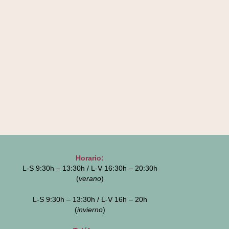
Horario:
L-S 9:30h – 13:30h / L-V 16:30h – 20:30h
(
verano
)
L-S 9:30h – 13:30h / L-V 16h – 20h
(
invierno
)