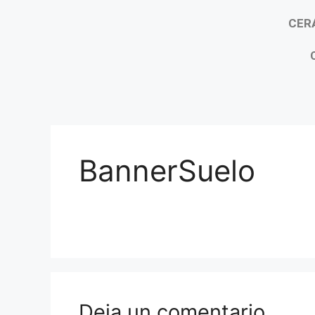
CER
BannerSuelo
Deja un comentario