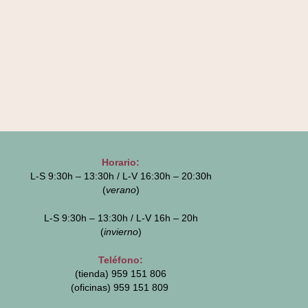
Horario:
L-S 9:30h – 13:30h / L-V 16:30h – 20:30h
(
verano
)
L-S 9:30h – 13:30h / L-V 16h – 20h
(
invierno
)
Teléfono:
(tienda) 959 151 806
(oficinas)
959 151 809