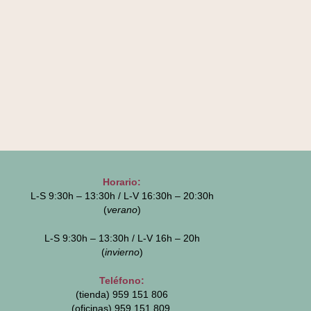
Horario:
L-S 9:30h – 13:30h / L-V 16:30h – 20:30h
(
verano
)
L-S 9:30h – 13:30h / L-V 16h – 20h
(
invierno
)
Teléfono:
(tienda) 959 151 806
(oficinas)
959 151 809