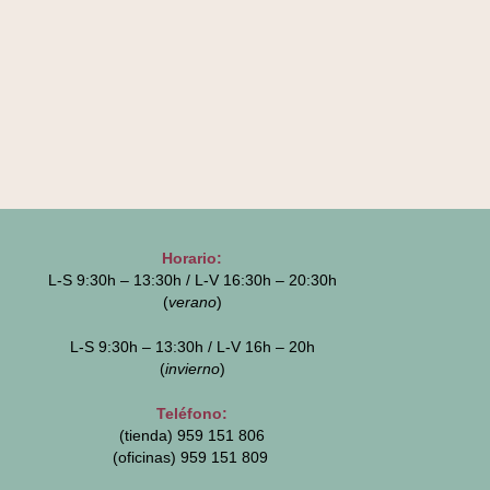
Horario:
L-S 9:30h – 13:30h / L-V 16:30h – 20:30h
(
verano
)
L-S 9:30h – 13:30h / L-V 16h – 20h
(
invierno
)
Teléfono:
(tienda) 959 151 806
(oficinas)
959 151 809