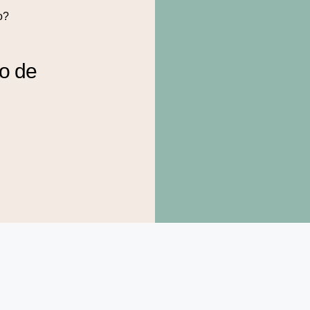
o?
to de