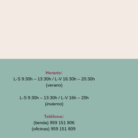
Horario:
L-S 9:30h – 13:30h / L-V 16:30h – 20:30h
(
verano
)
L-S 9:30h – 13:30h / L-V 16h – 20h
(
invierno
)
Teléfono:
(tienda) 959 151 806
(oficinas)
959 151 809