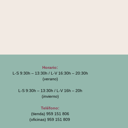
Horario:
L-S 9:30h – 13:30h / L-V 16:30h – 20:30h
(
verano
)
L-S 9:30h – 13:30h / L-V 16h – 20h
(
invierno
)
Teléfono:
(tienda) 959 151 806
(oficinas)
959 151 809