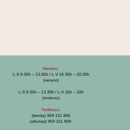
Horario:
L-S 9:30h – 13:30h / L-V 16:30h – 20:30h
(
verano
)
L-S 9:30h – 13:30h / L-V 16h – 20h
(
invierno
)
Teléfono:
(tienda) 959 151 806
(oficinas)
959 151 809