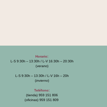
Horario:
L-S 9:30h – 13:30h / L-V 16:30h – 20:30h
(
verano
)
L-S 9:30h – 13:30h / L-V 16h – 20h
(
invierno
)
Teléfono:
(tienda) 959 151 806
(oficinas)
959 151 809