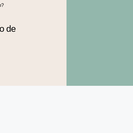
o?
to de