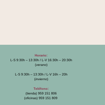
Horario:
L-S 9:30h – 13:30h / L-V 16:30h – 20:30h
(
verano
)
L-S 9:30h – 13:30h / L-V 16h – 20h
(
invierno
)
Teléfono:
(tienda) 959 151 806
(oficinas)
959 151 809