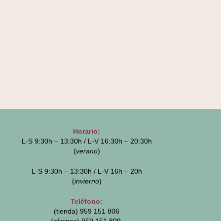
Horario:
L-S 9:30h – 13:30h / L-V 16:30h – 20:30h
(
verano
)
L-S 9:30h – 13:30h / L-V 16h – 20h
(
invierno
)
Teléfono:
(tienda) 959 151 806