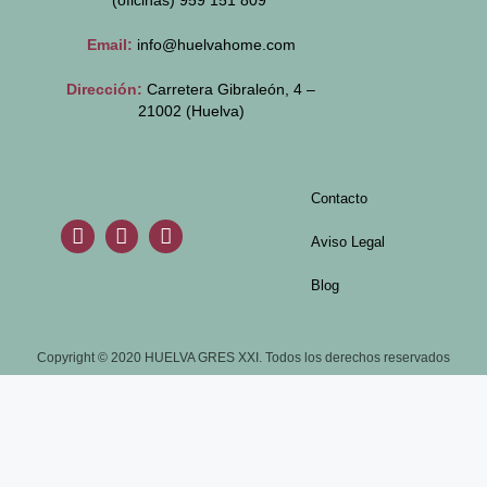
(oficinas)
959 151 809
Email:
info@huelvahome.com
Dirección:
Carretera Gibraleón, 4 –
21002 (Huelva)
Contacto
Aviso Legal
Blog
Copyright © 2020 HUELVA GRES XXI. Todos los derechos reservados