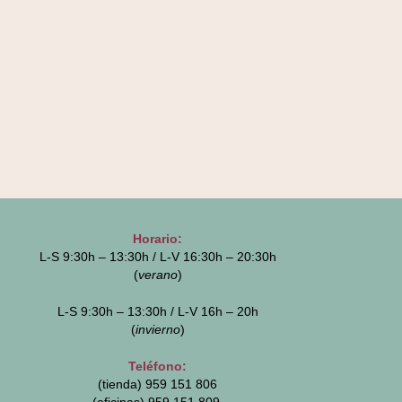
Horario:
L-S 9:30h – 13:30h / L-V 16:30h – 20:30h
(
verano
)
L-S 9:30h – 13:30h / L-V 16h – 20h
(
invierno
)
Teléfono:
(tienda) 959 151 806