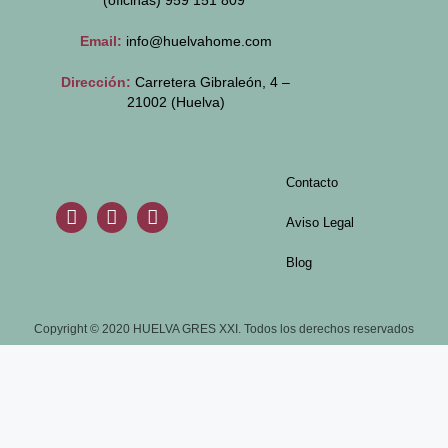
(oficinas)
959 151 809
Email:
info@huelvahome.com
Dirección:
Carretera Gibraleón, 4 –
21002 (Huelva)
Contacto
Aviso Legal
Blog
Copyright © 2020 HUELVA GRES XXI. Todos los derechos reservados