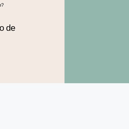
o?
to de