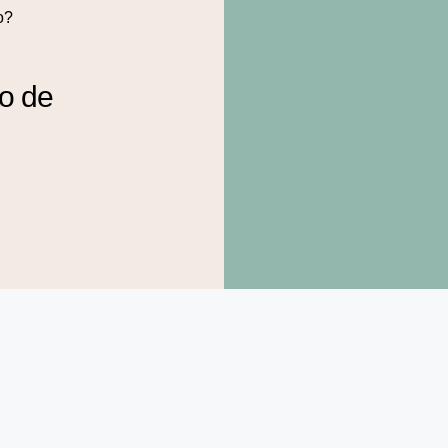
o?
to de