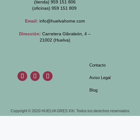
(tienda) 959 151 806
(oficinas)
959 151 809
Email:
info@huelvahome.com
Dirección:
Carretera Gibraleón, 4 –
21002 (Huelva)
Contacto
Aviso Legal
Blog
Copyright © 2020 HUELVA GRES XXI. Todos los derechos reservados