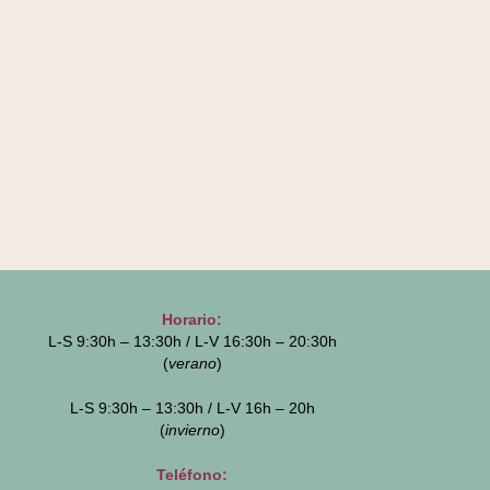
Horario:
L-S 9:30h – 13:30h / L-V 16:30h – 20:30h
(
verano
)
L-S 9:30h – 13:30h / L-V 16h – 20h
(
invierno
)
Teléfono: