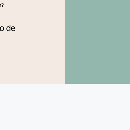
o?
to de