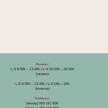
Horario:
L-S 9:30h – 13:30h / L-V 16:30h – 20:30h
(
verano
)
L-S 9:30h – 13:30h / L-V 16h – 20h
(
invierno
)
Teléfono:
(tienda) 959 151 806