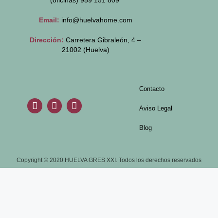
(oficinas)
959 151 809
Email:
info@huelvahome.com
Dirección:
Carretera Gibraleón, 4 –
21002 (Huelva)
Contacto
Aviso Legal
Blog
Copyright © 2020 HUELVA GRES XXI. Todos los derechos reservados