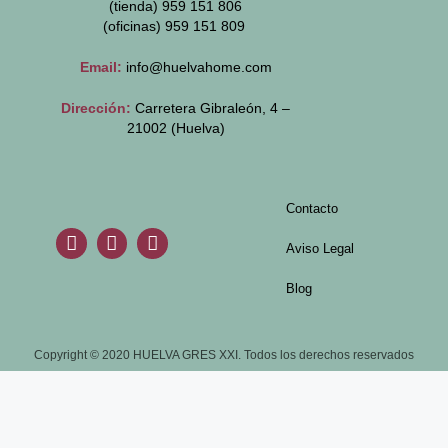
(tienda) 959 151 806
(oficinas)
959 151 809
Email:
info@huelvahome.com
Dirección:
Carretera Gibraleón, 4 –
21002 (Huelva)
Contacto
Aviso Legal
Blog
Copyright © 2020 HUELVA GRES XXI. Todos los derechos reservados