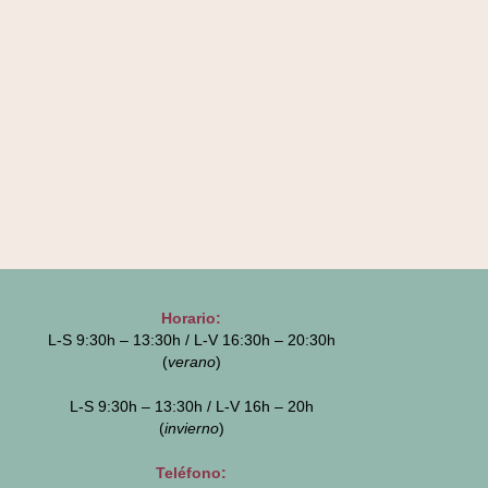
Horario:
L-S 9:30h – 13:30h / L-V 16:30h – 20:30h
(
verano
)
L-S 9:30h – 13:30h / L-V 16h – 20h
(
invierno
)
Teléfono: