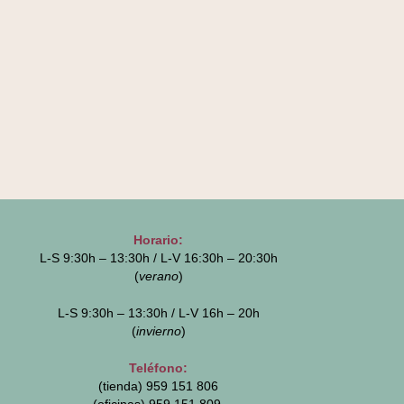
Horario:
L-S 9:30h – 13:30h / L-V 16:30h – 20:30h
(
verano
)
L-S 9:30h – 13:30h / L-V 16h – 20h
(
invierno
)
Teléfono:
(tienda) 959 151 806