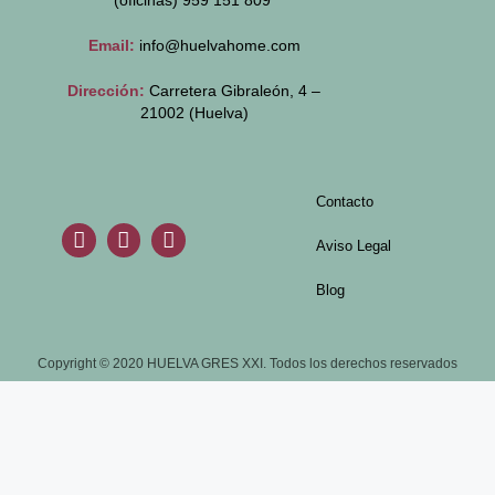
(oficinas)
959 151 809
Email:
info@huelvahome.com
Dirección:
Carretera Gibraleón, 4 –
21002 (Huelva)
Contacto
Aviso Legal
Blog
Copyright © 2020 HUELVA GRES XXI. Todos los derechos reservados