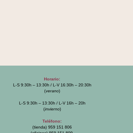
Horario:
L-S 9:30h – 13:30h / L-V 16:30h – 20:30h
(
verano
)
L-S 9:30h – 13:30h / L-V 16h – 20h
(
invierno
)
Teléfono:
(tienda) 959 151 806