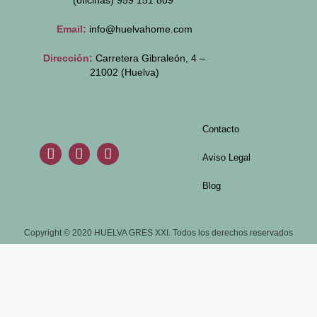
(oficinas)
959 151 809
Email:
info@huelvahome.com
Dirección:
Carretera Gibraleón, 4 –
21002 (Huelva)
Contacto
Aviso Legal
Blog
Copyright © 2020 HUELVA GRES XXI. Todos los derechos reservados