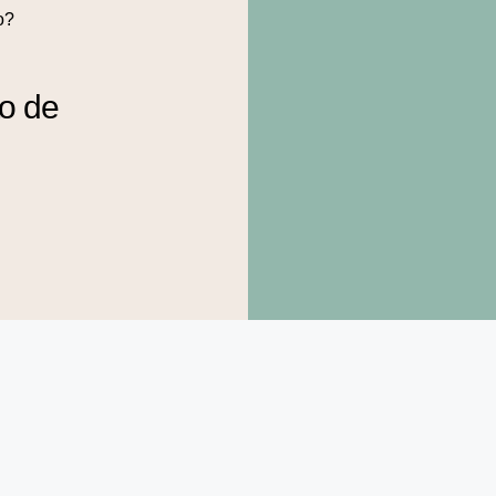
o?
to de