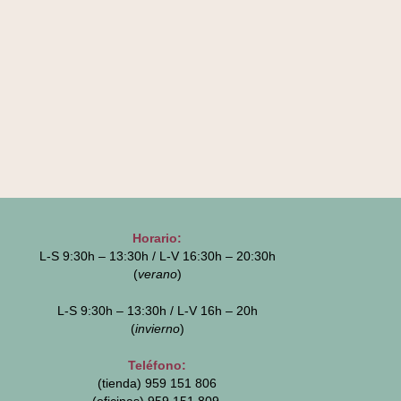
Horario:
L-S 9:30h – 13:30h / L-V 16:30h – 20:30h
(
verano
)
L-S 9:30h – 13:30h / L-V 16h – 20h
(
invierno
)
Teléfono:
(tienda) 959 151 806