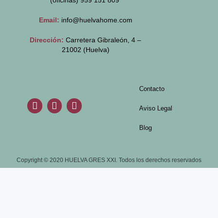
(oficinas)
959 151 809
Email:
info@huelvahome.com
Dirección:
Carretera Gibraleón, 4 –
21002 (Huelva)
Contacto
Aviso Legal
Blog
Copyright © 2020 HUELVA GRES XXI. Todos los derechos reservados