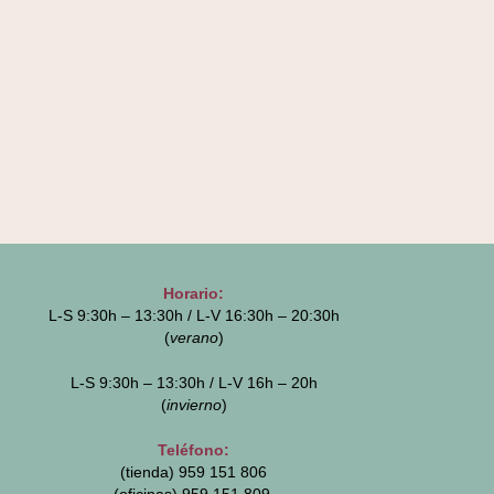
Horario:
L-S 9:30h – 13:30h / L-V 16:30h – 20:30h
(
verano
)
L-S 9:30h – 13:30h / L-V 16h – 20h
(
invierno
)
Teléfono:
(tienda) 959 151 806