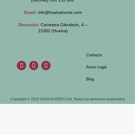
(oficinas)
959 151 809
Email:
info@huelvahome.com
Dirección:
Carretera Gibraleón, 4 –
21002 (Huelva)
Contacto
Aviso Legal
Blog
Copyright © 2020 HUELVA GRES XXI. Todos los derechos reservados