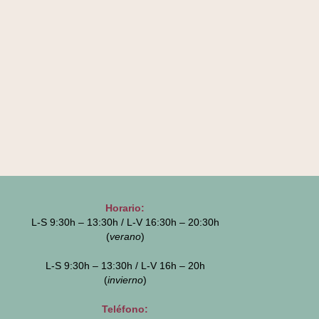
Horario:
L-S 9:30h – 13:30h / L-V 16:30h – 20:30h
(
verano
)
L-S 9:30h – 13:30h / L-V 16h – 20h
(
invierno
)
Teléfono: