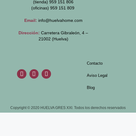
(tienda) 959 151 806
(oficinas)
959 151 809
Email:
info@huelvahome.com
Dirección:
Carretera Gibraleón, 4 –
21002 (Huelva)
Contacto
Aviso Legal
Blog
Copyright © 2020 HUELVA GRES XXI. Todos los derechos reservados