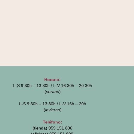
Horario:
L-S 9:30h – 13:30h / L-V 16:30h – 20:30h
(
verano
)
L-S 9:30h – 13:30h / L-V 16h – 20h
(
invierno
)
Teléfono:
(tienda) 959 151 806