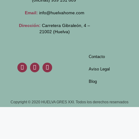
(oficinas)
959 151 809
Email:
info@huelvahome.com
Dirección:
Carretera Gibraleón, 4 –
21002 (Huelva)
Contacto
Aviso Legal
Blog
Copyright © 2020 HUELVA GRES XXI. Todos los derechos reservados